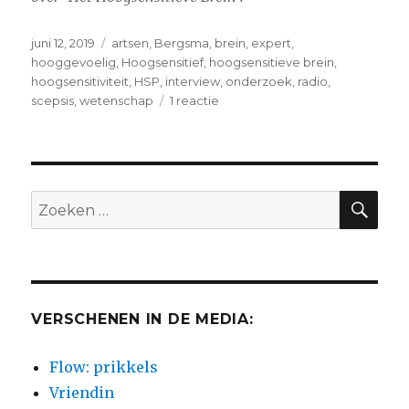
Geplaatst
Tags
juni 12, 2019
artsen
,
Bergsma
,
brein
,
expert
,
op
hooggevoelig
,
Hoogsensitief
,
hoogsensitieve brein
,
hoogsensitiviteit
,
HSP
,
interview
,
onderzoek
,
radio
,
op
scepsis
,
wetenschap
1 reactie
Radio
1:
interview
ZO
Zoeken
naar:
VERSCHENEN IN DE MEDIA:
Flow: prikkels
Vriendin