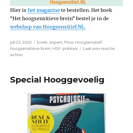
Hier is
het magazine
te bestellen. Het boek
“Het hoogsensitieve brein” bestel je in de
webshop van Hoogsensitief.NL.
Geplaatst
Tags
juli 23, 2020
boek
,
expert
,
Flow
,
Hoogsensitief
,
op
hoogsensitieve brein
,
HSP
,
prikkels
Laat een reactie
op
achter
Flow:
prikkels
Special Hooggevoelig