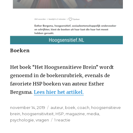
Boeken
Het boek “Het Hoogsensitieve Brein” wordt
genoemd in de boekenrubriek, evenals de
favoriete HSP boeken van auteur Esther
Bergsma.
Lees hier het artikel.
Geplaatst
Tags
november 14, 2019
auteur
,
boek
,
coach
,
hoogsensitieve
op
brein
,
hoogsensitiviteit
,
HSP
,
magazine
,
media
,
op
psychologie
,
vragen
1 reactie
Special
Hooggevoelig