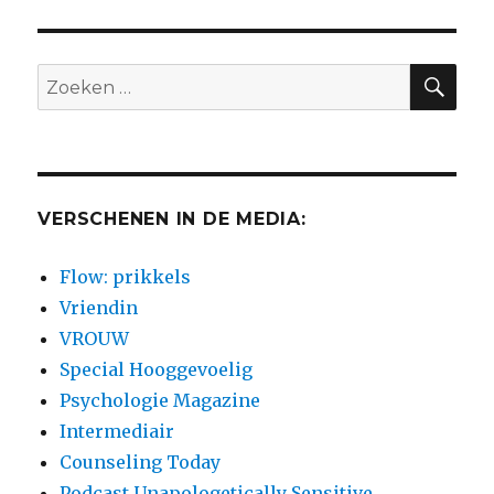
ZO
Zoeken
naar:
VERSCHENEN IN DE MEDIA:
Flow: prikkels
Vriendin
VROUW
Special Hooggevoelig
Psychologie Magazine
Intermediair
Counseling Today
Podcast Unapologetically Sensitive