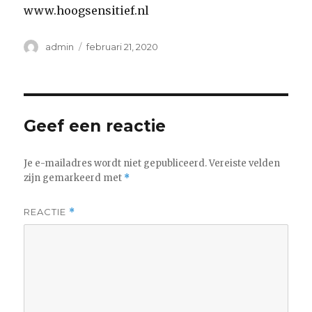
www.hoogsensitief.nl
Auteur
Geplaatst
admin
februari 21, 2020
op
Geef een reactie
Je e-mailadres wordt niet gepubliceerd.
Vereiste velden
zijn gemarkeerd met
*
REACTIE
*