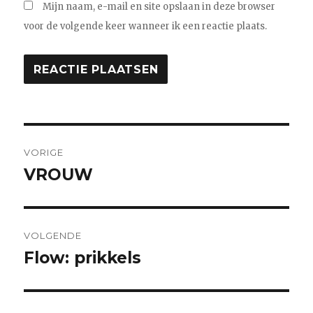
Mijn naam, e-mail en site opslaan in deze browser
voor de volgende keer wanneer ik een reactie plaats.
Bericht
VORIGE
navigatie
VROUW
Vorig
bericht:
VOLGENDE
Flow: prikkels
Volgend
bericht: