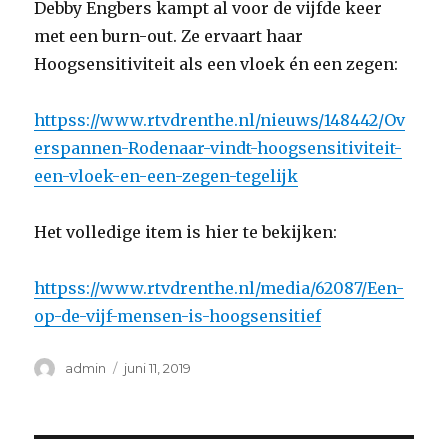
Debby Engbers kampt al voor de vijfde keer
met een burn-out. Ze ervaart haar
Hoogsensitiviteit als een vloek én een zegen:
httpss://www.rtvdrenthe.nl/nieuws/148442/Ov
erspannen-Rodenaar-vindt-hoogsensitiviteit-
een-vloek-en-een-zegen-tegelijk
Het volledige item is hier te bekijken:
httpss://www.rtvdrenthe.nl/media/62087/Een-
op-de-vijf-mensen-is-hoogsensitief
Auteur
Geplaatst
admin
juni 11, 2019
op