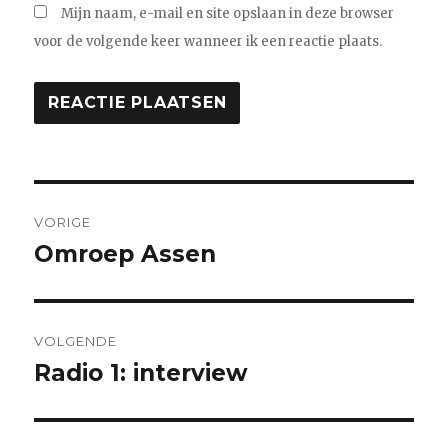
Mijn naam, e-mail en site opslaan in deze browser
voor de volgende keer wanneer ik een reactie plaats.
Bericht
VORIGE
navigatie
Omroep Assen
Vorig
bericht:
VOLGENDE
Radio 1: interview
Volgend
bericht: