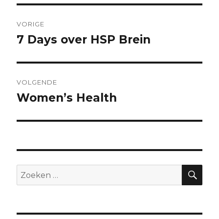
Bericht
VORIGE
navigatie
7 Days over HSP Brein
Vorig
bericht:
VOLGENDE
Women’s Health
Volgend
bericht:
ZO
Zoeken
naar: