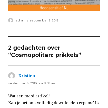
Auteur
Geplaatst
admin
september 3, 2019
op
2 gedachten over
“Cosmopolitan: prikkels”
Kristien
schreef:
september 9, 2019 om 8:58 am
Wat een mooi artikel!
Kan je het ook volledig downloaden ergens? Ik