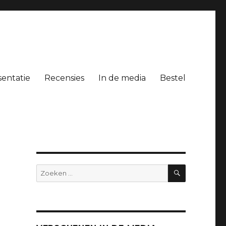
entatie
Recensies
In de media
Bestel
ZOEKEN
Zoeken
naar: