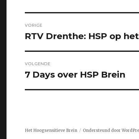
Bericht
VORIGE
navigatie
RTV Drenthe: HSP op he
Vorig
bericht:
VOLGENDE
7 Days over HSP Brein
Volgend
bericht:
Het Hoogsensitieve Brein
Ondersteund door WordPr