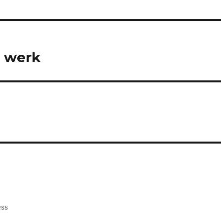
t werk
ess