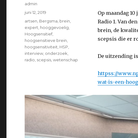
Auteur
admin
Geplaatst
juni 12, 2019
Op maandag 10 ju
op
Tags
artsen
,
Bergsma
,
brein
,
Radio 1. Van de
expert
,
hooggevoelig
,
brein, de kwali
Hoogsensitief
,
scepsis die er r
hoogsensitieve brein
,
hoogsensitiviteit
,
HSP
,
interview
,
onderzoek
,
De uitzending is 
radio
,
scepsis
,
wetenschap
httpss://www.np
wat-is-een-hoog